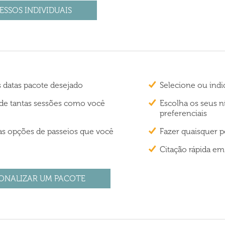
ESSOS INDIVIDUAIS
s datas pacote desejado
Selecione ou indi
r de tantas sessões como você
Escolha os seus n
preferenciais
as opções de passeios que você
Fazer quaisquer p
Citação rápida em
ONALIZAR UM PACOTE