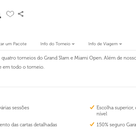
n
zar um Pacote
Info do Torneio
Info de Viagem
 quatro torneios do Grand Slam e Miami Open. Além de nossos
te em todo o torneio.
árias sessões
Escolha superior, 
nível
nto das cartas detalhadas
150% seguro Gara