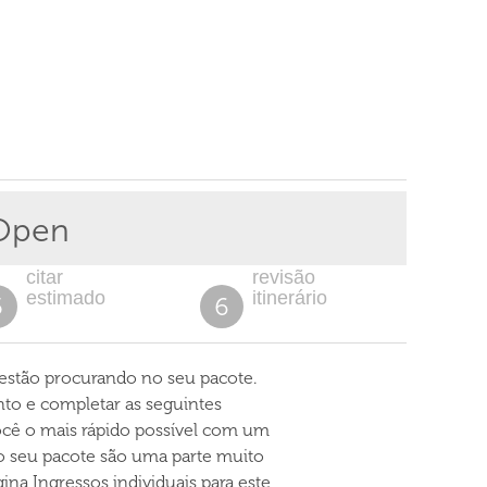
 Open
citar
revisão
estimado
itinerário
5
6
 estão procurando no seu pacote.
nto e completar as seguintes
ocê o mais rápido possível com um
 o seu pacote são uma parte muito
na Ingressos individuais para este