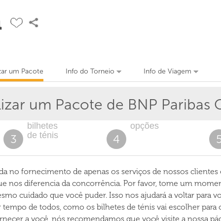
n
zar um Pacote
Info do Torneio
Info de Viagem
lizar um Pacote de
BNP Paribas
bilhetes
opções
de ténis
3
4
da no fornecimento de apenas os serviços de nossos clientes
que nos diferencia da concorrência. Por favor, tome um mome
mo cuidado que você puder. Isso nos ajudará a voltar para v
tempo de todos, como os bilhetes de ténis vai escolher para
ornecer a você, nós recomendamos que você visite a nossa pági