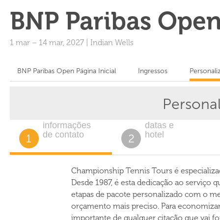
BNP Paribas Ope
1 mar
–
14 mar, 2027
|
Indian Wells
BNP Paribas Open Página Inicial
Ingressos
Personali
Persona
informações
datas e
de contato
hotel
1
2
Championship Tennis Tours é especializa
Desde 1987, é esta dedicação ao serviço 
etapas de pacote personalizado com o mes
orçamento mais preciso. Para economizar 
importante de qualquer citação que vai f