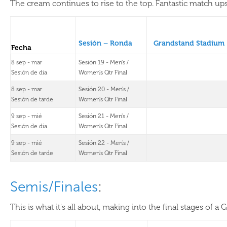
The cream continues to rise to the top. Fantastic match ups 
Sesión – Ronda
Grandstand Stadium
Fecha
8 sep - mar
Sesión 19 - Men's /
Sesión de dia
Women's Qtr Final
8 sep - mar
Sesión 20 - Men's /
Sesión de tarde
Women's Qtr Final
9 sep - mié
Sesión 21 - Men's /
Sesión de dia
Women's Qtr Final
9 sep - mié
Sesión 22 - Men's /
Sesión de tarde
Women's Qtr Final
Semis/Finales
:
This is what it's all about, making into the final stages of a