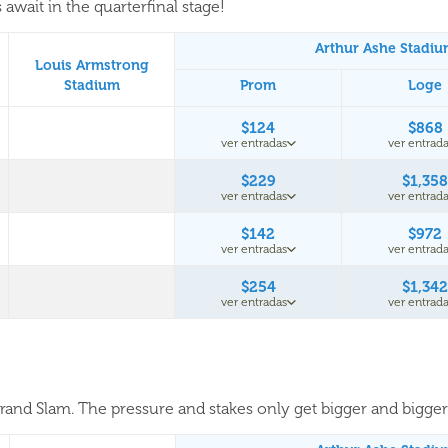
await in the quarterfinal stage!
Arthur Ashe Stadi
Louis Armstrong
Stadium
Prom
Loge
$124
$868
ver entradas
ver entrada
$229
$1,358
ver entradas
ver entrada
$142
$972
ver entradas
ver entrada
$254
$1,342
ver entradas
ver entrada
 Grand Slam. The pressure and stakes only get bigger and bigger. 