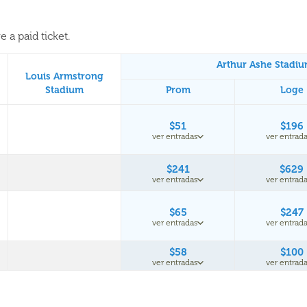
 a paid ticket.
Arthur Ashe Stadi
Louis Armstrong
Stadium
Prom
Loge
$51
$196
ver entradas
ver entrad
$241
$629
ver entradas
ver entrad
$65
$247
ver entradas
ver entrad
$58
$100
ver entradas
ver entrad