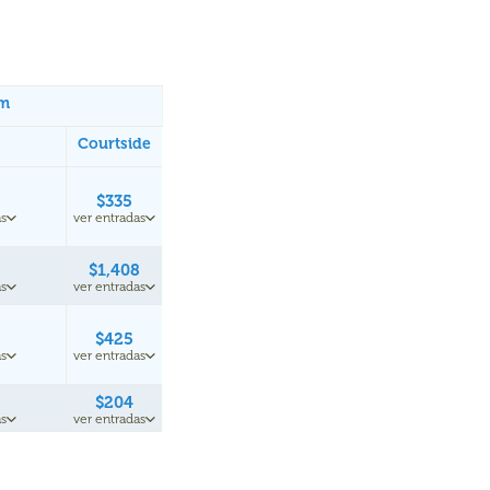
um
Courtside
$335
as
ver entradas
$1,408
as
ver entradas
$425
as
ver entradas
$204
as
ver entradas