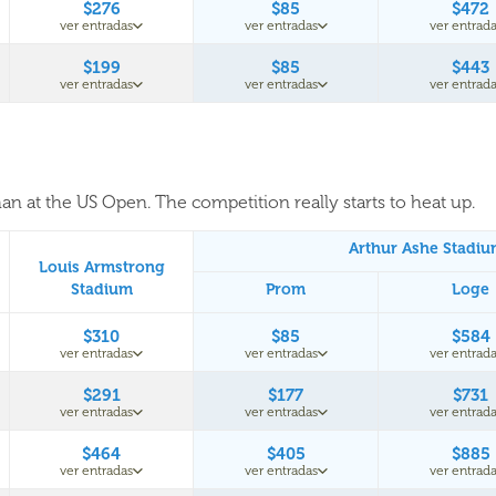
$276
$85
$472
ver entradas
ver entradas
ver entrada
$199
$85
$443
ver entradas
ver entradas
ver entrada
an at the US Open. The competition really starts to heat up.
Arthur Ashe Stadi
Louis Armstrong
Stadium
Prom
Loge
$310
$85
$584
ver entradas
ver entradas
ver entrada
$291
$177
$731
ver entradas
ver entradas
ver entrada
$464
$405
$885
ver entradas
ver entradas
ver entrada