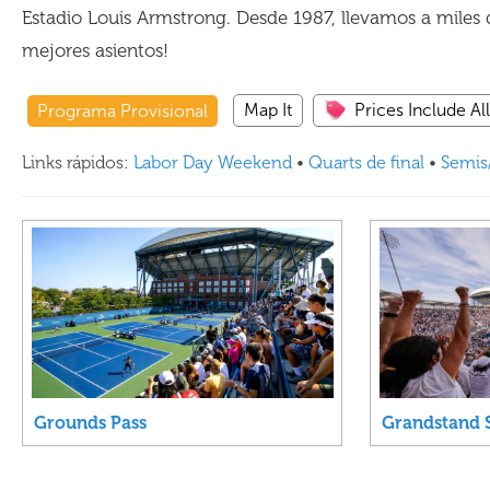
Estadio Louis Armstrong. Desde 1987, llevamos a miles 
mejores asientos!
Map It
Prices Include Al
Programa Provisional
Links rápidos:
Labor Day Weekend
•
Quarts de final
•
Semis
Grounds Pass
Grandstand 