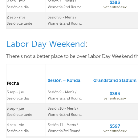
2 sep - mié
Sesión 7 - Men's /
$385
Sesión de dia
Women's 2nd Round
ver entradas
2 sep - mié
Sesión 8 - Men's /
Sesión de tarde
Women's 2nd Round
Labor Day Weekend
:
There's not a better place to be over Labor Day Weekend th
Sesión – Ronda
Grandstand Stadium
Fecha
3 sep - jue
Sesión 9 - Men's /
$385
Sesión de dia
Women's 2nd Round
ver entradas
3 sep - jue
Sesión 10 - Men's /
Sesión de tarde
Women's 2nd Round
4 sep - vie
Sesión 11 - Men's /
$597
Sesión de dia
Women's 3rd Round
ver entradas