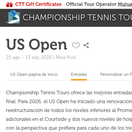
CTT Gift Certificates
· Official Tour Operator
Mutua
CHAMPIONSHIP TENNIS TO
US Open
25 ago
–
13 sep, 2026
|
New York
US Open página de inicio
Entradas
Personalizar un 
Championship Tennis Tours ofrece las mejores entradas i
final. Para 2026, el US Open ha iniciado una renovación
reestructuración de todos los niveles inferiores al Prom
adicionales en el Courtside y dos nuevos niveles de hospi
con la perspectiva que prefiera para cada uno de los tres