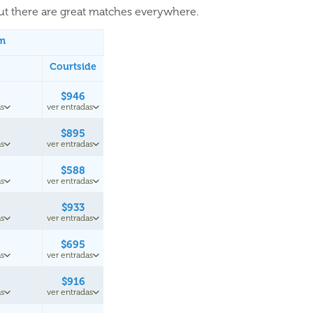
but there are great matches everywhere.
um
Courtside
$946
s
ver entradas
$895
s
ver entradas
$588
s
ver entradas
$933
s
ver entradas
$695
s
ver entradas
$916
s
ver entradas