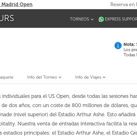
 Madrid Open
Reserva en 
URS
TORNEOS
EXPRESS SUPPO
Nota:
S
i
Los pr
Todas 
Paquete
Info del Torneo
Info de Viajes
ndividuales para el US Open, desde todas las sesiones hast
 de dos años, con un coste de 800 millones de dólares, que
enade (nivel superior) del Estadio Arthur Ashe. Esto añadir
tality. Nuestra venta de entradas interactiva facilita la re
 estadios principales: el Estadio Arthur Ashe, el Estadio G