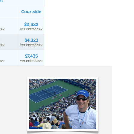
um
Courtside
8
$2,522
s
ver entradas
9
$4,323
s
ver entradas
6
$7,435
s
ver entradas