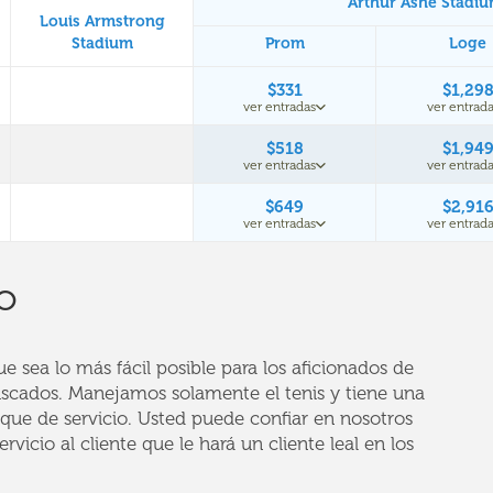
Arthur Ashe Stadi
Louis Armstrong
Stadium
Prom
Loge
$331
$1,29
ver entradas
ver entrada
$518
$1,94
ver entradas
ver entrada
$649
$2,91
ver entradas
ver entrada
o
 sea lo más fácil posible para los aficionados de
uscados. Manejamos solamente el tenis y tiene una
que de servicio. Usted puede confiar en nosotros
rvicio al cliente que le hará un cliente leal en los