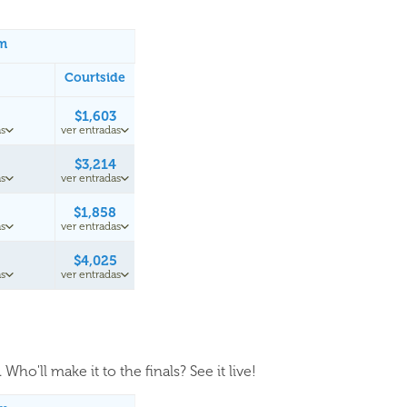
um
Courtside
$1,603
s
ver entradas
$3,214
s
ver entradas
$1,858
s
ver entradas
$4,025
s
ver entradas
Who'll make it to the finals? See it live!