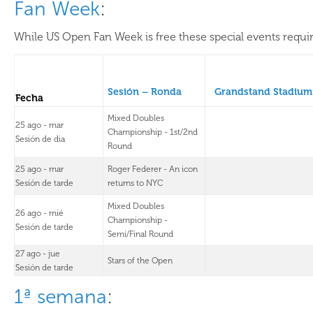
Fan Week
:
While US Open Fan Week is free these special events require
Sesión – Ronda
Grandstand Stadium
Fecha
Mixed Doubles
25 ago - mar
Championship - 1st/2nd
Sesión de dia
Round
25 ago - mar
Roger Federer - An icon
Sesión de tarde
returns to NYC
Mixed Doubles
26 ago - mié
Championship -
Sesión de tarde
Semi/Final Round
27 ago - jue
Stars of the Open
Sesión de tarde
1ª semana
: