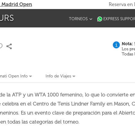
 Madrid Open
Reserva en 
URS
TORNEOS
EXPRESS SUPPO
Nota:
S
i
Los pr
Todas 
nati Open Info
Info de Viajes
0 de la ATP y un WTA 1000 femenino, lo que lo convierte e
 celebra en el Centro de Tenis Lindner Family en Mason, 
emeninos. Es un evento clave de preparación para el Abiert
 en todas las categorías del torneo.