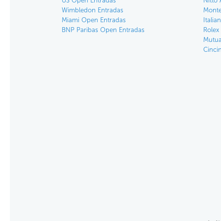
US Open Entradas
Nitto 
Wimbledon Entradas
Monte
Miami Open Entradas
Itali
BNP Paribas Open Entradas
Rolex
Mutua
Cinci