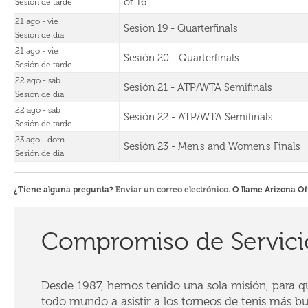
of 16
Sesión de tarde
21 ago - vie
Sesión 19 - Quarterfinals
Sesión de dia
21 ago - vie
Sesión 20 - Quarterfinals
Sesión de tarde
22 ago - sáb
Sesión 21 - ATP/WTA Semifinals
Sesión de dia
22 ago - sáb
Sesión 22 - ATP/WTA Semifinals
Sesión de tarde
23 ago - dom
Sesión 23 - Men's and Women's Finals
Sesión de dia
¿Tiene alguna pregunta?
Enviar un correo electrónico
. O llame Arizona Of
Compromiso de Servici
Desde 1987, hemos tenido una sola misión, para que
todo mundo a asistir a los torneos de tenis más b