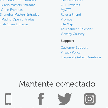
ATP Finals Turin Entradas
Gift Certificates
-Carlo Masters Entradas
CTT Rewards
an Open Entradas
MyCTT
 Shanghai Masters Entradas
Refer a Friend
 Madrid Open Entradas
Promos
nnati Open Entradas
Site Map
Tournament Calendar
View by Country
Support
Customer Support
Privacy Policy
Frequently Asked Questions
Mantente conectado