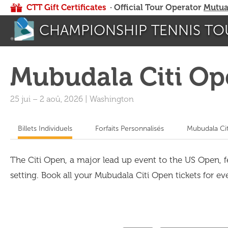
CTT Gift Certificates
· Official Tour Operator
Mutua
CHAMPIONSHIP TENNIS TO
Mubudala Citi O
25 jui
–
2 aoû, 2026
|
Washington
Billets Individuels
Forfaits Personnalisés
Mubudala Cit
The Citi Open, a major lead up event to the US Open, 
setting. Book all your Mubudala Citi Open tickets for eve