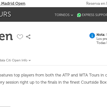
 Madrid Open
Reserva en 
URS
TORNEOS
EXPRESS SUPPO
pen
Nota:
S
i
Los pr
Todas 
ala Citi Open Info
features top players from both the ATP and WTA Tours in 
ry session right up to the finals in the finest Courtside Box