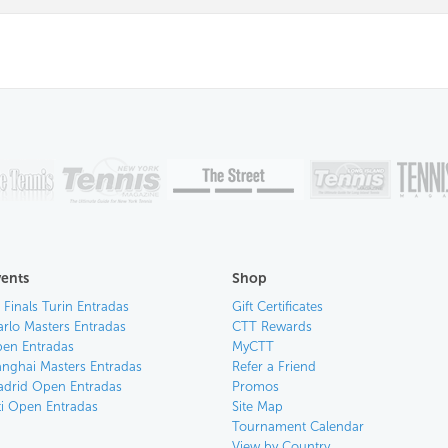
vents
Shop
 Finals Turin Entradas
Gift Certificates
rlo Masters Entradas
CTT Rewards
pen Entradas
MyCTT
anghai Masters Entradas
Refer a Friend
drid Open Entradas
Promos
ti Open Entradas
Site Map
Tournament Calendar
View by Country