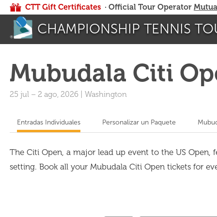
CTT Gift Certificates
· Official Tour Operator
Mutua
CHAMPIONSHIP TENNIS TO
Mubudala Citi O
25 jul
–
2 ago, 2026
|
Washington
Entradas Individuales
Personalizar un Paquete
Mubud
The Citi Open, a major lead up event to the US Open, 
setting. Book all your Mubudala Citi Open tickets for eve