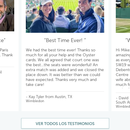
ce”
“Best Time Ever! ”
“
Paris
We had the best time ever! Thanks so
Hi Mike
s. Thank
much for all your help and the Oyster
amazing
cards. We all agreed that court one was
as ever
the best…the seats were wonderful! An
SW19 wil
extra match was added and we closed the
Debentu
l
place down. It was better than we could
Centre 
have expected. Thanks very much and
wife ab
take care!
much fo
reply a
All the 
- Kay Tyler from Austin, TX
- David
Wimbledon
South Af
Wimbled
VER TODOS LOS TESTIMONIOS