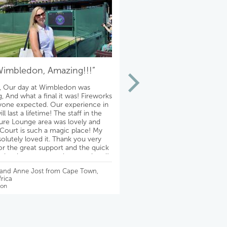
Wimbledon, Amazing!!!”
“Thank you!!!
, Our day at Wimbledon was
Theatre fabulous!!! The hotel
, And what a final it was! Fireworks
absolutely lovely on a quiet st
yone expected. Our experience in
conveniently located to the t
l last a lifetime! The staff in the
adjacent authentic pubs! Th
re Lounge area was lovely and
experience is even better th
Court is such a magic place! My
imagined. We are so happy! 
solutely loved it. Thank you very
Mike, for making it possible f
r the great support and the quick
& Ralph
ll the time, very much appreciated!
best, David
- Debbie Slayton from Chicago
 and Anne Jost from Cape Town,
Wimbledon
rica
on