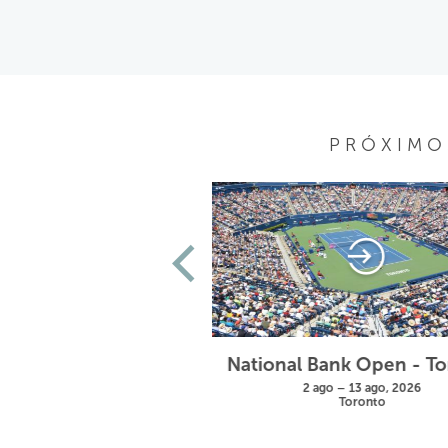
PRÓXIMOS
Wimbledon
National Bank Open - T
28 jun – 11 jul, 2027
2 ago – 13 ago, 2026
London
Toronto