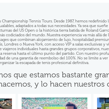
on Championship Tennis Tours. Desde 1987, hemos redefinido la
igualables, adaptados a todas sus necesidades. Ya sea que sueñ
cturnas del US Open o la histórica tierra batida de Roland Ga
 más codiciados del mundo. Nuestra experiencia va más allá de 
ckages que combinan alojamiento de lujo, hospitalidad premium 
rís, Londres o Nueva York, con acceso VIP a salas exclusivas 
de viajeros individuales hasta grandes grupos corporativos, nu
la reserva hasta el último punto del partido. Con nuestro pro
idad de una garantía de reembolso del 100%. No se limite a ver e
anizar la escapada de tenis profesional definitiva.
os que estamos bastante gra
hacemos, y lo hacen nuestros c