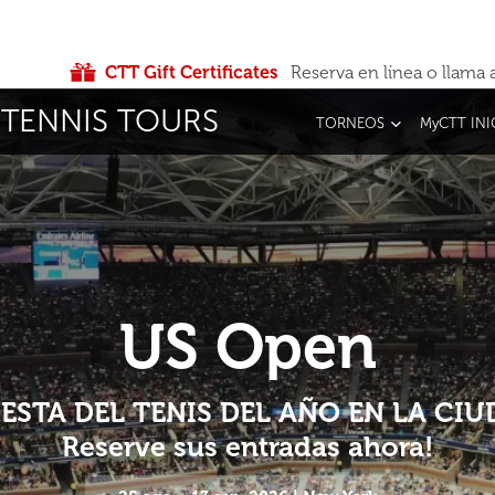
CTT Gift Certificates
Reserva en línea o llama 
TENNIS TOURS
TORNEOS
MyCTT INI
US Open
IESTA DEL TENIS DEL AÑO EN LA C
Reserve sus entradas ahora!