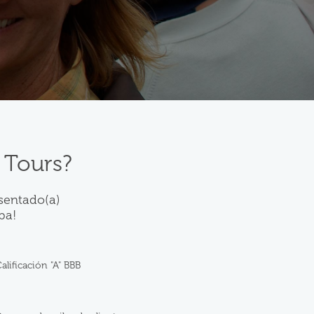
 Tours?
 sentado(a)
pa!
alificación "A" BBB